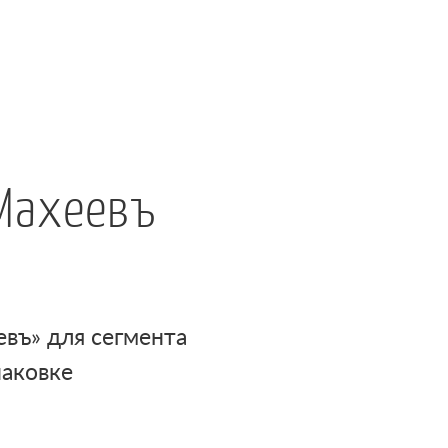
Махеевъ
въ» для сегмента
паковке