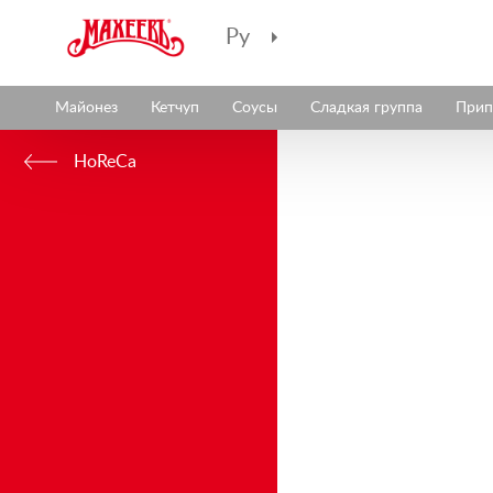
Ру
Майонез
Кетчуп
Соусы
Сладкая группа
Прип
HoReCa