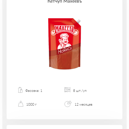
Кетчуп Махеевъ
Фасовка: 1
8 шт./уп
1000 г
12 месяцев