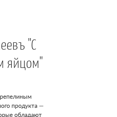
еевъ "С
м яйцом"
ерепелиным
ого продукта —
торые обладают