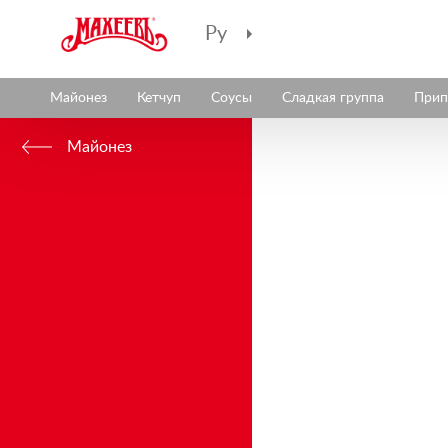
Ру
Майонез
Кетчуп
Соусы
Сладкая группа
Прип
Майонез