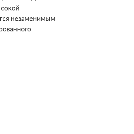
ысокой
ется незаменимым
рованного