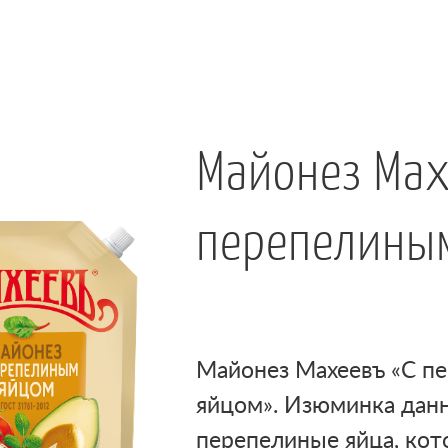
Майонез Мах
перепелины
Майонез Махеевъ «С п
яйцом». Изюминка данн
перепелиные яйца, ко