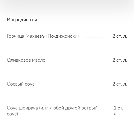
Ингредиенты
Горчица Махеевъ «По-дижонски»
2 ст. л.
Оливковое масло
2 ст. л.
Соевый соус
2 ст. л.
Соус шрирача (или любой другой острый
1 ст.
соус)
л.