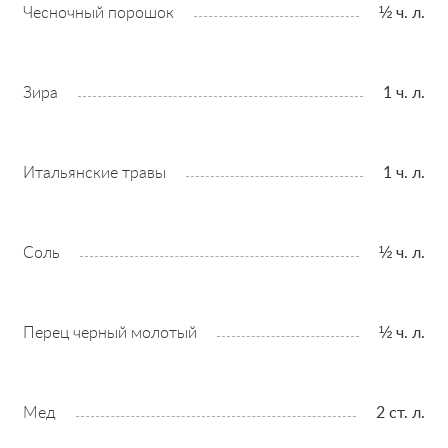
Чесночный порошок
½ ч. л.
Зира
1 ч. л.
Итальянские травы
1 ч. л.
Соль
½ ч. л.
Перец черный молотый
½ ч. л.
Мед
2 ст. л.